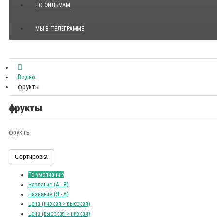
ПО ФИЛЬМАМ
МЫ В ТЕЛЕГРАММЕ
Показать все Цитаты с видео
Видео
фрукты
фрукты
фрукты
Сортировка
По умолчанию
Название (А - Я)
Название (Я - А)
Цена (низкая > высокая)
Цена (высокая > низкая)