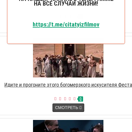
Дщерь человеческая даровала мужчине
НА ВСЕ СЛУЧАИ ЖИЗНИ!
0
https://t.me/citatyizfilmov
СМОТРЕТЬ
Идите и прогоните этого богомерзкого искусителя Фест
0
СМОТРЕТЬ