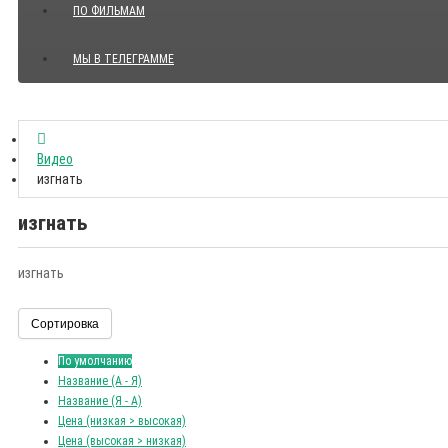
ПО ФИЛЬМАМ
МЫ В ТЕЛЕГРАММЕ
Показать все Цитаты с видео
Видео
изгнать
изгнать
изгнать
Сортировка
По умолчанию
Название (А - Я)
Название (Я - А)
Цена (низкая > высокая)
Цена (высокая > низкая)