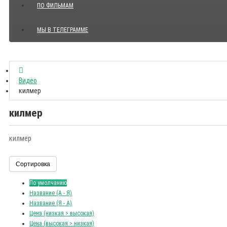
ПО ФИЛЬМАМ
МЫ В ТЕЛЕГРАММЕ
Показать все Цитаты с видео
Видео
килмер
килмер
килмер
Сортировка
По умолчанию
Название (А - Я)
Название (Я - А)
Цена (низкая > высокая)
Цена (высокая > низкая)