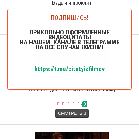
Будь я я проклят
ПОДПИШИСЬ!
0
СМОТРЕТЬ
ПРИКОЛЬНО ОФОРМЛЕННЫЕ
ВИДЕОЦИТАТЫ
НА НАШЕМ КАНАЛЕ В ТЕЛЕГРАММЕ
НА ВСЕ СЛУЧАИ ЖИЗНИ!
https://t.me/citatyizfilmov
Теперь я дествительно его ненавижу
0
СМОТРЕТЬ