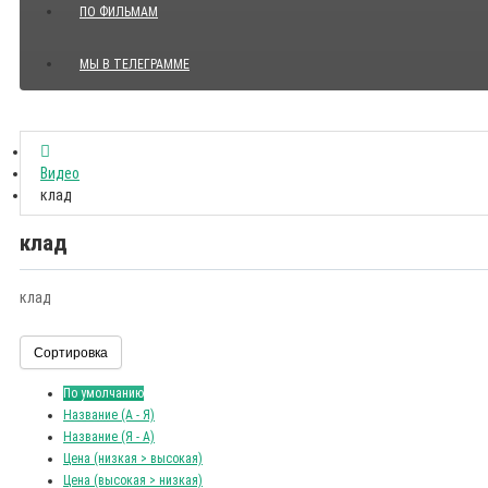
ПО ФИЛЬМАМ
МЫ В ТЕЛЕГРАММЕ
Показать все Цитаты с видео
Видео
клад
клад
клад
Сортировка
По умолчанию
Название (А - Я)
Название (Я - А)
Цена (низкая > высокая)
Цена (высокая > низкая)