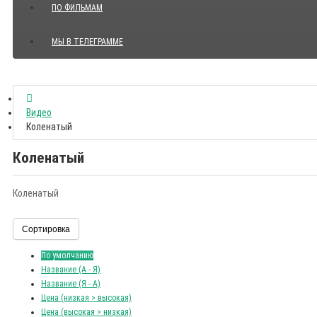
ПО ФИЛЬМАМ
МЫ В ТЕЛЕГРАММЕ
Показать все Цитаты с видео
Видео
Коленатый
Коленатый
Коленатый
Сортировка
По умолчанию
Название (А - Я)
Название (Я - А)
Цена (низкая > высокая)
Цена (высокая > низкая)