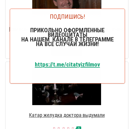
ПОДПИШИСЬ!
Вам все-таки следует обратить внимание на печень
ПРИКОЛЬНО ОФОРМЛЕННЫЕ
ВИДЕОЦИТАТЫ
НА НАШЕМ КАНАЛЕ В ТЕЛЕГРАММЕ
0
НА ВСЕ СЛУЧАИ ЖИЗНИ!
СМОТРЕТЬ
https://t.me/citatyizfilmov
Катар желудка доктора выдумали