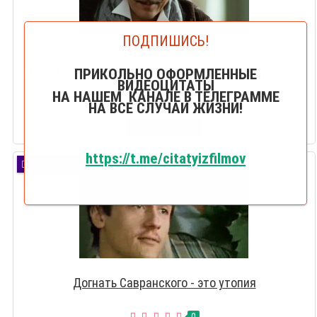
ПОДПИШИСЬ!
Добро защищают мерзавцы, а злу служат мученики
ПРИКОЛЬНО ОФОРМЛЕННЫЕ
ВИДЕОЦИТАТЫ
и герои
НА НАШЕМ КАНАЛЕ В ТЕЛЕГРАММЕ
0
НА ВСЕ СЛУЧАИ ЖИЗНИ!
СМОТРЕТЬ
https://t.me/citatyizfilmov
ПОПУЛЯРНО
Догнать Савранского - это утопия