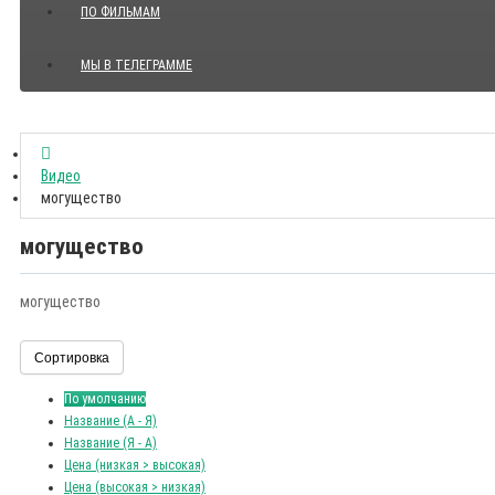
ПО ФИЛЬМАМ
МЫ В ТЕЛЕГРАММЕ
Показать все Цитаты с видео
Видео
могущество
могущество
могущество
Сортировка
По умолчанию
Название (А - Я)
Название (Я - А)
Цена (низкая > высокая)
Цена (высокая > низкая)