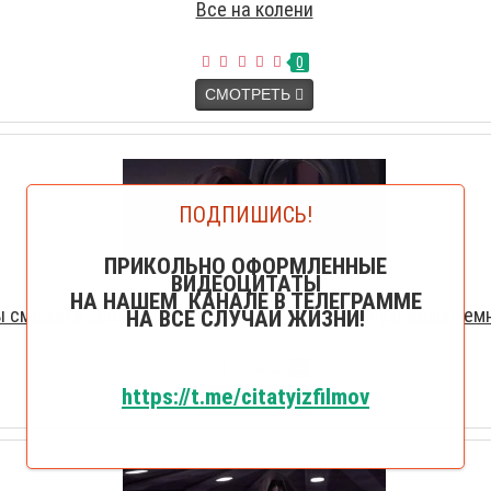
Все на колени
0
СМОТРЕТЬ
ПОДПИШИСЬ!
ПРИКОЛЬНО ОФОРМЛЕННЫЕ
ВИДЕОЦИТАТЫ
НА НАШЕМ КАНАЛЕ В ТЕЛЕГРАММЕ
ы сможете испытать на себе, всю убийственную мощь тем
НА ВСЕ СЛУЧАИ ЖИЗНИ!
0
https://t.me/citatyizfilmov
СМОТРЕТЬ