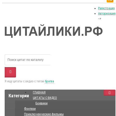
TOP
Регистрация
Авторизация
-->
Я ищу цитаты с видео с тегом
братва
ГЛАВНАЯ
Категории
ЦИТАТЫ С ВИДЕО
Боевики
Фэнтези
Приключенческие фильмы