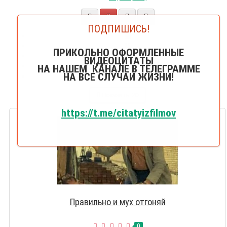
ПОДПИШИСЬ!
20
25
ПРИКОЛЬНО ОФОРМЛЕННЫЕ
50
ВИДЕОЦИТАТЫ
75
НА НАШЕМ КАНАЛЕ В ТЕЛЕГРАММЕ
НА ВСЕ СЛУЧАИ ЖИЗНИ!
100
Показать:
20
https://t.me/citatyizfilmov
Правильно и мух отгоняй
0