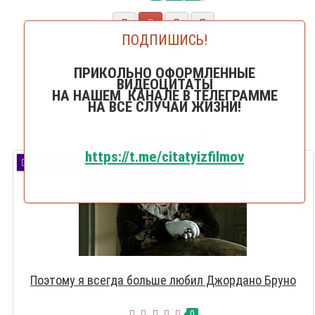
ПОДПИШИСЬ!
20
25
ПРИКОЛЬНО ОФОРМЛЕННЫЕ
50
ВИДЕОЦИТАТЫ
75
НА НАШЕМ КАНАЛЕ В ТЕЛЕГРАММЕ
НА ВСЕ СЛУЧАИ ЖИЗНИ!
100
Показать:
20
https://t.me/citatyizfilmov
ПОПУЛЯРНО
Поэтому я всегда больше любил Джордано Бруно
0