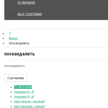
ПО ФИЛЬМАМ
МЫ В ТЕЛЕГРАММЕ
Показать все Цитаты с видео
Видео
поскандалить
поскандалить
поскандалить
Сортировка
По умолчанию
Название (А - Я)
Название (Я - А)
Цена (низкая > высокая)
Цена (высокая > низкая)