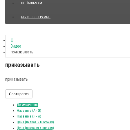
ПО ФИЛЬМАМ
МЫ В ТЕЛЕГРАММЕ
Показать все Цитаты с видео
Видео
приказывать
приказывать
приказывать
Сортировка
По умолчанию
Название (А - Я)
Название (Я - А)
Цена (низкая > высокая)
Цена (высокая > низкая)