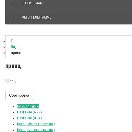
ПО ФИЛЬМАМ
МЫ В ТЕЛЕГРАММЕ
Показать все Цитаты с видео
Видео
принц
принц
принц
Сортировка
По умолчанию
Название (А - Я)
Название (Я - А)
Цена (низкая > высокая)
Цена (высокая > низкая)