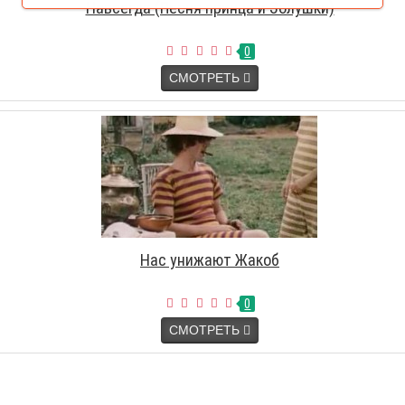
Навсегда (Песня принца и Золушки)
0
СМОТРЕТЬ
Нас унижают Жакоб
0
СМОТРЕТЬ