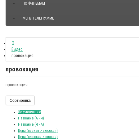
ПО ФИЛЬМАМ
МЫ В ТЕЛЕГРАММЕ
Показать все Цитаты с видео
Видео
провокация
провокация
провокация
Сортировка
По умолчанию
Название (А - Я)
Название (Я - А)
Цена (низкая > высокая)
Цена (высокая > низкая)