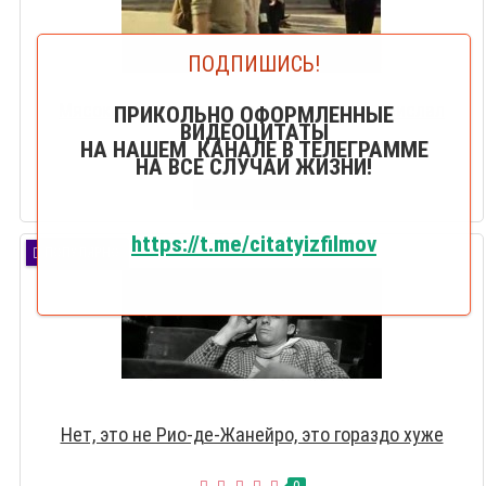
ПОДПИШИСЬ!
Мясокомбинат на сегодня нарядов не прислал
ПРИКОЛЬНО ОФОРМЛЕННЫЕ
ВИДЕОЦИТАТЫ
НА НАШЕМ КАНАЛЕ В ТЕЛЕГРАММЕ
0
НА ВСЕ СЛУЧАИ ЖИЗНИ!
СМОТРЕТЬ
https://t.me/citatyizfilmov
ПОПУЛЯРНО
Нет, это не Рио-де-Жанейро, это гораздо хуже