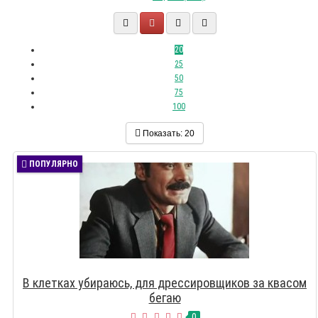
20
25
50
75
100
Показать:
20
ПОПУЛЯРНО
В клетках убираюсь, для дрессировщиков за квасом
бегаю
0