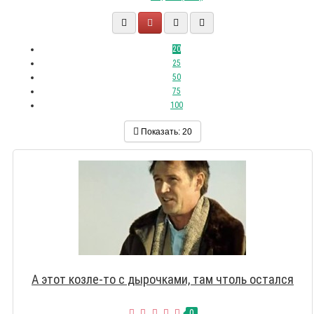
20
25
50
75
100
Показать:
20
А этот козле-то с дырочками, там чтоль остался
0