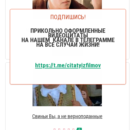
ПОДПИШИСЬ!
Мало того, что Вы враль, трус и нахал
ПРИКОЛЬНО ОФОРМЛЕННЫЕ
ВИДЕОЦИТАТЫ
НА НАШЕМ КАНАЛЕ В ТЕЛЕГРАММЕ
0
НА ВСЕ СЛУЧАИ ЖИЗНИ!
СМОТРЕТЬ
https://t.me/citatyizfilmov
Свиньи Вы, а не верноподанные