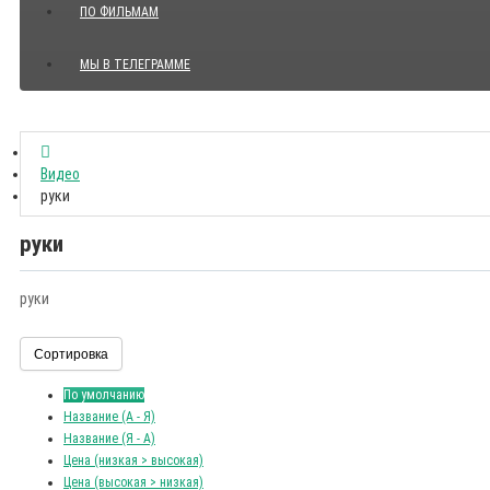
ПО ФИЛЬМАМ
МЫ В ТЕЛЕГРАММЕ
Показать все Цитаты с видео
Видео
руки
руки
руки
Сортировка
По умолчанию
Название (А - Я)
Название (Я - А)
Цена (низкая > высокая)
Цена (высокая > низкая)