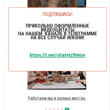
ПОДПИШИСЬ!
Не трогайте меня, я при исполнении служебных
ПРИКОЛЬНО ОФОРМЛЕННЫЕ
ВИДЕОЦИТАТЫ
обязаностей
НА НАШЕМ КАНАЛЕ В ТЕЛЕГРАММЕ
0
НА ВСЕ СЛУЧАИ ЖИЗНИ!
СМОТРЕТЬ
https://t.me/citatyizfilmov
Работаем мы в разных местах,