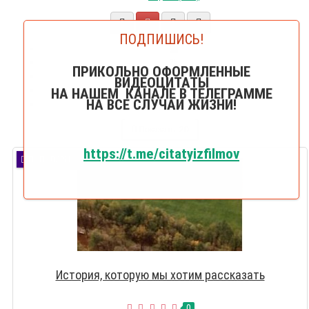
ПОДПИШИСЬ!
20
25
ПРИКОЛЬНО ОФОРМЛЕННЫЕ
50
ВИДЕОЦИТАТЫ
75
НА НАШЕМ КАНАЛЕ В ТЕЛЕГРАММЕ
НА ВСЕ СЛУЧАИ ЖИЗНИ!
100
Показать:
20
https://t.me/citatyizfilmov
ПОПУЛЯРНО
История, которую мы хотим рассказать
0