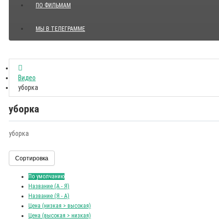
ПО ФИЛЬМАМ
МЫ В ТЕЛЕГРАММЕ
Показать все Цитаты с видео
Видео
уборка
уборка
уборка
Сортировка
По умолчанию
Название (А - Я)
Название (Я - А)
Цена (низкая > высокая)
Цена (высокая > низкая)