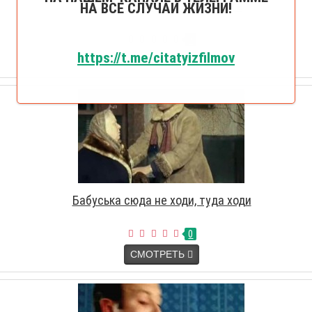
Ба, придется ему полы драить
НА ВСЕ СЛУЧАИ ЖИЗНИ!
0
https://t.me/citatyizfilmov
СМОТРЕТЬ
Бабуська сюда не ходи, туда ходи
0
СМОТРЕТЬ