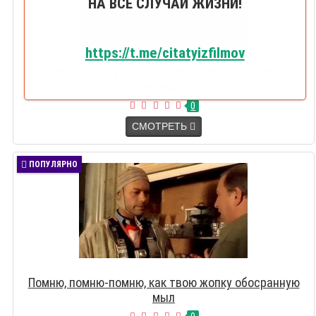
НА ВСЕ СЛУЧАИ ЖИЗНИ!
https://t.me/citatyizfilmov
Помнишь, ты у меня на кремацию мамы денег
занимал
0
СМОТРЕТЬ
ПОПУЛЯРНО
Помню, помню-помню, как твою жопку обосранную
мыл