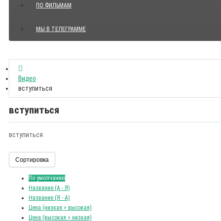
ПО ФИЛЬМАМ
МЫ В ТЕЛЕГРАММЕ
Показать все Цитаты с видео
Видео
вступиться
вступиться
вступиться
Сортировка
По умолчанию
Название (А - Я)
Название (Я - А)
Цена (низкая > высокая)
Цена (высокая > низкая)