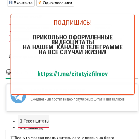
Вконтакте
Одноклассники
Цитаты на тему🔎:
ПОДПИШИСЬ!
юнгвальд-хилькевич
дюма
розовский
козаков
ПРИКОЛЬНО ОФОРМЛЕННЫЕ
трофимов
приказ
отмаз
отмазаться
индульгенция
ВИДЕОЦИТАТЫ
НА НАШЕМ КАНАЛЕ В ТЕЛЕГРАММЕ
НА ВСЕ СЛУЧАИ ЖИЗНИ!
Другие цитаты из фильма
Д'Артаньян и три мушкетера
😀 БОЛЬШЕ ЦИТАЙЛИКОВ
https://t.me/citatyizfilmov
ЦИТАЙЛИКИ В ТЕЛЕГРАММЕ
Ежедневный постиг видео популярных цитат и цитайликов
Текст цитаты
Отзывы (0)
🎞️
Все, что сделал предъявитель сего, сделано на благо