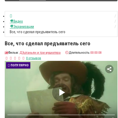
🎥Видео
🎥Экранизации
Все, что сделал предъявитель сего
Все, что сделал предъявитель сего
🎦
Фильм:
Д'Артаньян и три мушкетера
⏲️
Длительность:
00:00:08
0 отзывов
ПОПУЛЯРНО