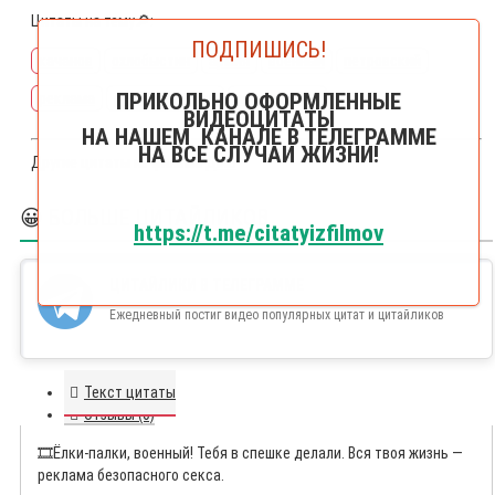
Цитаты на тему🔎:
ПОДПИШИСЬ!
качанов
охлобыстин
армия
военный
петровский
ПРИКОЛЬНО ОФОРМЛЕННЫЕ
реклама
рекламировать
презерватив
ВИДЕОЦИТАТЫ
НА НАШЕМ КАНАЛЕ В ТЕЛЕГРАММЕ
НА ВСЕ СЛУЧАИ ЖИЗНИ!
Другие цитаты из фильма
ДМБ
😀 БОЛЬШЕ ЦИТАЙЛИКОВ
https://t.me/citatyizfilmov
ЦИТАЙЛИКИ В ТЕЛЕГРАММЕ
Ежедневный постиг видео популярных цитат и цитайликов
Текст цитаты
Отзывы (0)
🎞️
Ёлки-палки, военный! Тебя в спешке делали. Вся твоя жизнь —
реклама безопасного секса.