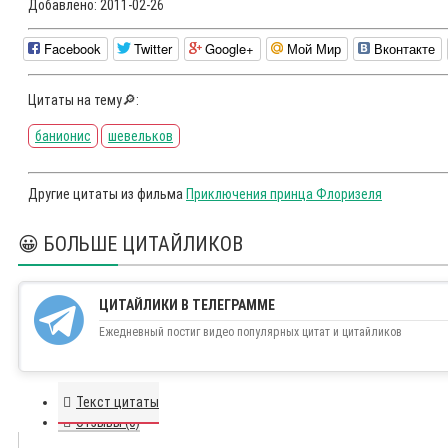
Добавлено:
2011-02-26
Facebook
Twitter
Google+
Мой Мир
Вконтакте
Цитаты на тему🔎:
банионис
шевельков
Другие цитаты из фильма
Приключения принца Флоризеля
😀 БОЛЬШЕ ЦИТАЙЛИКОВ
ЦИТАЙЛИКИ В ТЕЛЕГРАММЕ
Ежедневный постиг видео популярных цитат и цитайликов
Текст цитаты
Отзывы (0)