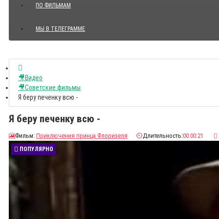
ПО ФИЛЬМАМ
МЫ В ТЕЛЕГРАММЕ
Показать все Цитаты с видео
🎥Видео
🎥Советские фильмы
Я беру печенку всю -
Я беру печенку всю -
🎦
Фильм:
Приключения принца Флоризеля
⏲️
Длительность:
00:00:21
ПОПУЛЯРНО