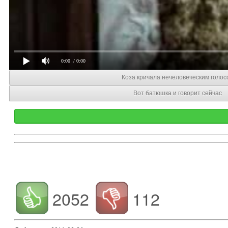
0:00
/ 0:00
Коза кричала нечеловеческим голос
Вот батюшка и говорит сейчас
2052
112