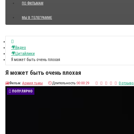
ПО ФИЛЬМАМ
МЫ В ТЕЛЕГРАММЕ
Показать все Цитаты с видео
🎥Видео
🎥Цитайлики
Я может быть очень плохая
Я может быть очень плохая
🎦
Фильм:
Армия тьмы
⏲️
Длительность:
00:00:29
0 отзыво
ПОПУЛЯРНО