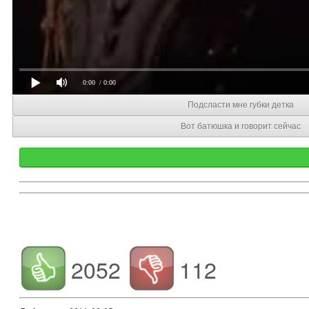
0:00
/ 0:00
Подсласти мне губки детка
Вот батюшка и говорит сейчас
2052
112