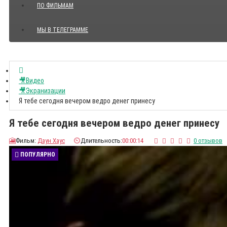
ПО ФИЛЬМАМ
МЫ В ТЕЛЕГРАММЕ
Показать все Цитаты с видео
🎥Видео
🎥Экранизации
Я тебе сегодня вечером ведро денег принесу
Я тебе сегодня вечером ведро денег принесу
🎦
Фильм:
Даун Хаус
⏲️
Длительность:
00:00:14
0 отзывов
ПОПУЛЯРНО