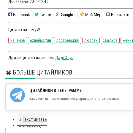
Добавлено:
2011-12-16
Facebook
Twitter
Google+
Мой Мир
Вконтакте
Цитаты на тему🔎:
качанов
охлобыстин
достоевский
любовь
свадьба
жени
Другие цитаты из фильма
Даун Хаус
😀 БОЛЬШЕ ЦИТАЙЛИКОВ
ЦИТАЙЛИКИ В ТЕЛЕГРАММЕ
Ежедневный постиг видео популярных цитат и цитайликов
Текст цитаты
Отзывы (0)