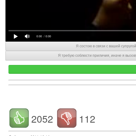
0:00
/ 0:00
Я состою в связи с вашей супруго
Я требую соблюсти приличия, иначе я вызо
2052
112