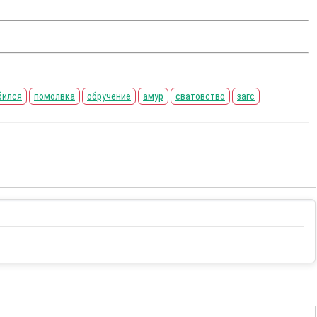
бился
помолвка
обручение
амур
сватовство
загс