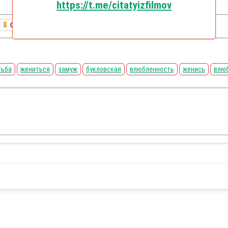
https://t.me/citatyizfilmov
Одноклассники
тьба
жениться
замуж
букловская
влюбленность
женись
влю