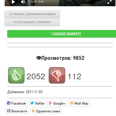
0:00
/ 0:00
А говорил, порожняком пойдем
А отец барыга, спекулянт
НАШЛИ ОШИБКУ?
👁️Просмотров: 9852
2052
112
Добавлено:
2011-11-05
Facebook
Twitter
Google+
Мой Мир
Вконтакте
Одноклассники