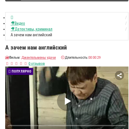
🎥Видео
🎥Детективы, криминал
А зачем нам английский
А зачем нам английский
🎦
Фильм:
Джентельмены удачи
⏲️
Длительность:
00:00:29
0 отзывов
ПОПУЛЯРНО