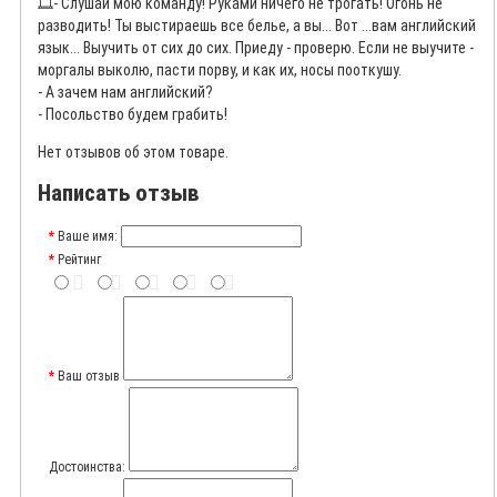
🎞️
- Слушай мою команду! Руками ничего не трогать! Огонь не
разводить! Ты выстираешь все белье, а вы... Вот ...вам английский
язык... Выучить от сих до сих. Приеду - проверю. Если не выучите -
моргалы выколю, пасти порву, и как их, носы пооткушу.
- А зачем нам английский?
- Посольство будем грабить!
Нет отзывов об этом товаре.
Написать отзыв
Ваше имя:
Рейтинг
Ваш отзыв
Достоинства: