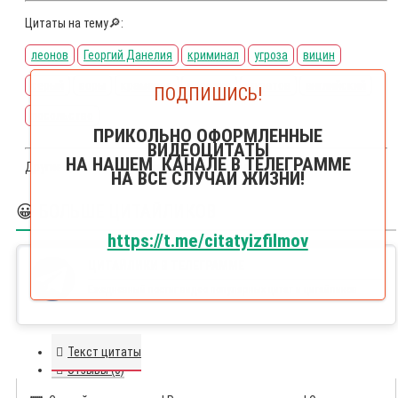
Цитаты на тему🔎:
леонов
Георгий Данелия
криминал
угроза
вицин
серый
воры
крамаров
насилие
муратов
английский
ПОДПИШИСЬ!
посольство
ПРИКОЛЬНО ОФОРМЛЕННЫЕ
ВИДЕОЦИТАТЫ
НА НАШЕМ КАНАЛЕ В ТЕЛЕГРАММЕ
Другие цитаты из фильма
Джентельмены удачи
НА ВСЕ СЛУЧАИ ЖИЗНИ!
😀 БОЛЬШЕ ЦИТАЙЛИКОВ
https://t.me/citatyizfilmov
ЦИТАЙЛИКИ В ТЕЛЕГРАММЕ
Ежедневный постиг видео популярных цитат и цитайликов
Текст цитаты
Отзывы (0)