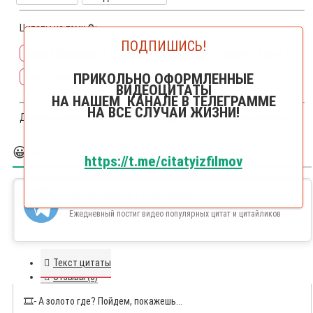
Цитаты на тему🔎:
ПОДПИШИСЬ!
Никита Михалков
богатство
богатырев
золото
карта
ПРИКОЛЬНО ОФОРМЛЕННЫЕ
клад
показать
райкин
привести
ВИДЕОЦИТАТЫ
НА НАШЕМ КАНАЛЕ В ТЕЛЕГРАММЕ
НА ВСЕ СЛУЧАИ ЖИЗНИ!
Другие цитаты из фильма
Свой среди чужих, чужой среди своих
😀 БОЛЬШЕ ЦИТАЙЛИКОВ
https://t.me/citatyizfilmov
ЦИТАЙЛИКИ В ТЕЛЕГРАММЕ
Ежедневный постиг видео популярных цитат и цитайликов
Текст цитаты
Отзывы (0)
🎞️
- А золото где? Пойдем, покажешь...