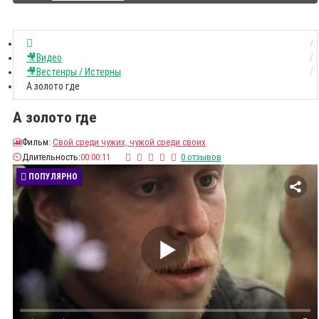
🎥Видео
🎥Вестенры / Истерны
А золото где
А золото где
🎦
Фильм:
Свой среди чужих, чужой среди своих
⏲️
Длительность:
00:00:11
0 отзывов
ПОПУЛЯРНО