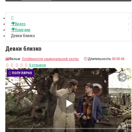
🎥Видео
🎥Комедии
Девки близко
Девки близко
🎦
Фильм:
Особенности национальной охоты
⏲️
Длительность:
00:00:44
0 отзывов
ПОПУЛЯРНО