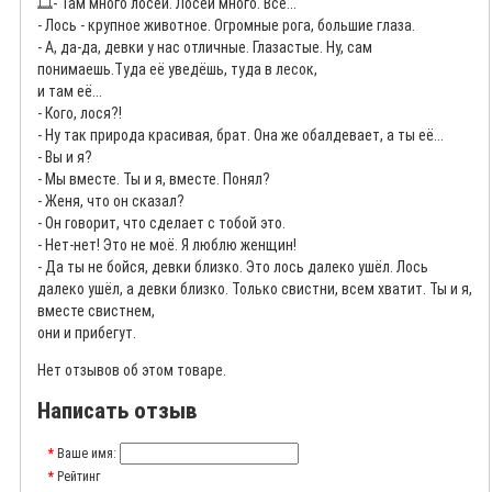
🎞️
- Там много лосей. Лосей много. Все...
- Лось - крупное животное. Огромные рога, большие глаза.
- А, да-да, девки у нас отличные. Глазастые. Ну, сам
понимаешь.Туда её уведёшь, туда в лесок,
и там её...
- Кого, лося?!
- Ну так природа красивая, брат. Она же обалдевает, а ты её...
- Вы и я?
- Мы вместе. Ты и я, вместе. Понял?
- Женя, что он сказал?
- Он говорит, что сделает с тобой это.
- Нет-нет! Это не моё. Я люблю женщин!
- Да ты не бойся, девки близко. Это лось далеко ушёл. Лось
далеко ушёл, а девки близко. Только свистни, всем хватит. Ты и я,
вместе свистнем,
они и прибегут.
Нет отзывов об этом товаре.
Написать отзыв
Ваше имя:
Рейтинг