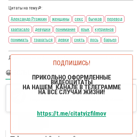
Цитаты на тему🔎:
Александр Ргожкин
женщины
секс
бычков
перевод
хаапасало
девушки
понимание
язык
куприянов
понимать
трахаться
девки
снять
лось
барьер
Другие цитаты из фильма
Особенности национальной охоты
ПОДПИШИСЬ!
😀 БОЛЬШЕ ЦИТАЙЛИКОВ
ПРИКОЛЬНО ОФОРМЛЕННЫЕ
ВИДЕОЦИТАТЫ
НА НАШЕМ КАНАЛЕ В ТЕЛЕГРАММЕ
НА ВСЕ СЛУЧАИ ЖИЗНИ!
ЦИТАЙЛИКИ В ТЕЛЕГРАММЕ
Ежедневный постиг видео популярных цитат и цитайликов
https://t.me/citatyizfilmov
Текст цитаты
Отзывы (0)