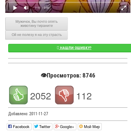
0:00
/ 0:00
Мужичок, Вы почто опять
животину тираните
Ой не полезу я на эту страсть
НАШЛИ ОШИБКУ?
👁️Просмотров: 8746
2052
112
Добавлено:
2011-11-27
Facebook
Twitter
Google+
Мой Мир