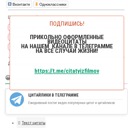
Вконтакте
Одноклассники
Цитаты на тему🔎:
ПОДПИШИСЬ!
носырев
стыд
позор
конфуз
срам
лезть
срамиться
ПРИКОЛЬНО ОФОРМЛЕННЫЕ
конфузиться
неудобно
неудобный
стыдиться
стыдно
ВИДЕОЦИТАТЫ
НА НАШЕМ КАНАЛЕ В ТЕЛЕГРАММЕ
баранцев
вынуждение
влезть
вынуждать
НА ВСЕ СЛУЧАИ ЖИЗНИ!
Другие цитаты из фильма
Волшебное кольцо
https://t.me/citatyizfilmov
😀 БОЛЬШЕ ЦИТАЙЛИКОВ
ЦИТАЙЛИКИ В ТЕЛЕГРАММЕ
Ежедневный постиг видео популярных цитат и цитайликов
Текст цитаты