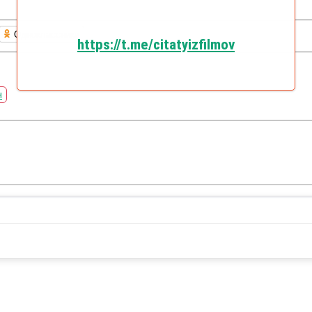
Одноклассники
https://t.me/citatyizfilmov
н