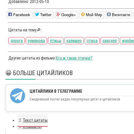
Добавлено:
2012-05-10
Facebook
Twitter
Google+
Мой Мир
Вконтакте
Цитаты на тему🔎:
дорога
румянова
птицы
калишер
птица
заходер
журби
Другие цитаты из фильма
Кто ж такие птички?
😀 БОЛЬШЕ ЦИТАЙЛИКОВ
ЦИТАЙЛИКИ В ТЕЛЕГРАММЕ
Ежедневный постиг видео популярных цитат и цитайликов
Текст цитаты
Отзывы (0)