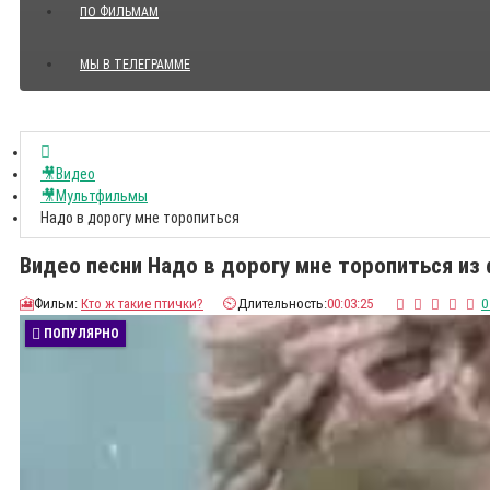
ПО ФИЛЬМАМ
МЫ В ТЕЛЕГРАММЕ
Показать все Цитаты с видео
🎥Видео
🎥Мультфильмы
Надо в дорогу мне торопиться
Видео песни Надо в дорогу мне торопиться из 
🎦
Фильм:
Кто ж такие птички?
⏲️
Длительность:
00:03:25
0
ПОПУЛЯРНО