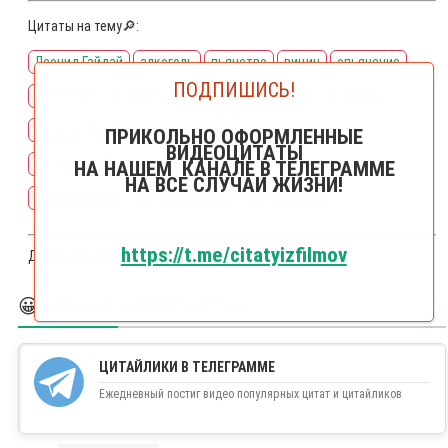
Цитаты на тему🔎:
Леонид Гайдай
алкоголь
пьянство
вицин
опьянение
ПОДПИШИСЬ!
алкоголик
пьяница
синяк
выпивающий
пьянчуга
бухарик
забулдыга
запрет
выпивать
зощенко
ПРИКОЛЬНО ОФОРМЛЕННЫЕ
ВИДЕОЦИТАТЫ
сознание
бухать
трогать
шагалова
харитонова
НА НАШЕМ КАНАЛЕ В ТЕЛЕГРАММЕ
НА ВСЕ СЛУЧАИ ЖИЗНИ!
самосознанье
дотрагиваться
притронуться
https://t.me/citatyizfilmov
Другие цитаты из фильма
Не может быть!
😀 БОЛЬШЕ ЦИТАЙЛИКОВ
ЦИТАЙЛИКИ В ТЕЛЕГРАММЕ
Ежедневный постиг видео популярных цитат и цитайликов