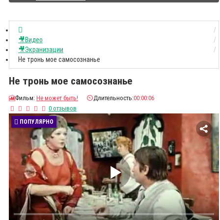
🎥Видео
🎥Экранизации
Не тронь мое самосознанье
Не тронь мое самосознанье
🎦
Фильм:
Не может быть!
⏲️
Длительность:
00:00:06
0 отзывов
ПОПУЛЯРНО