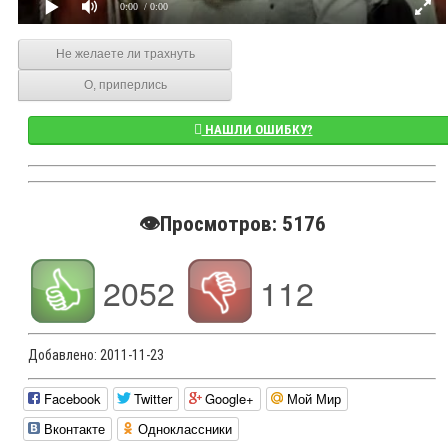
0:00
/ 0:00
Не желаете ли трахнуть
О, приперлись
НАШЛИ ОШИБКУ?
👁️Просмотров: 5176
2052
112
Добавлено:
2011-11-23
Facebook
Twitter
Google+
Мой Мир
Вконтакте
Одноклассники