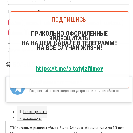
Цитаты на тему🔎:
ПОДПИШИСЬ!
война
оружие
кейдж
вооружение
никкол
конфликт
ПРИКОЛЬНО ОФОРМЛЕННЫЕ
африка
войны
ВИДЕОЦИТАТЫ
НА НАШЕМ КАНАЛЕ В ТЕЛЕГРАММЕ
НА ВСЕ СЛУЧАИ ЖИЗНИ!
Другие цитаты из фильма
Оружейный барон
😀 БОЛЬШЕ ЦИТАЙЛИКОВ
https://t.me/citatyizfilmov
ЦИТАЙЛИКИ В ТЕЛЕГРАММЕ
Ежедневный постиг видео популярных цитат и цитайликов
Текст цитаты
Отзывы (0)
🎞️
Основным рынком сбыта была Африка. Меньше, чем за 10 лет