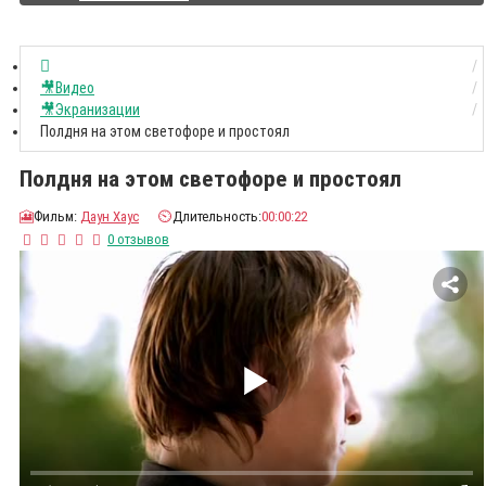
🎥Видео
🎥Экранизации
Полдня на этом светофоре и простоял
Полдня на этом светофоре и простоял
🎦
Фильм:
Даун Хаус
⏲️
Длительность:
00:00:22
0 отзывов