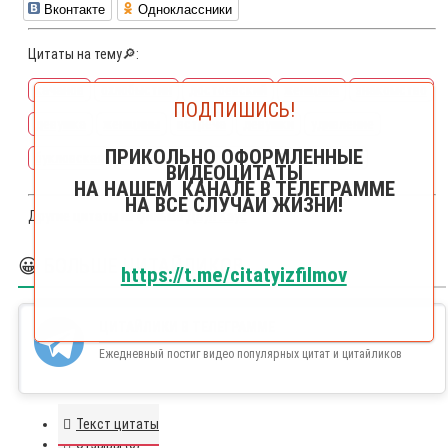
Вконтакте
Одноклассники
Цитаты на тему🔎:
качанов
охлобыстин
достоевский
женщина
знакомство
ПОДПИШИСЬ!
девушка
женщины
встреча
девушки
удивление
ПРИКОЛЬНО ОФОРМЛЕННЫЕ
букловская
встретиться
незнакомка
обомлеть
ВИДЕОЦИТАТЫ
НА НАШЕМ КАНАЛЕ В ТЕЛЕГРАММЕ
НА ВСЕ СЛУЧАИ ЖИЗНИ!
Другие цитаты из фильма
Даун Хаус
😀 БОЛЬШЕ ЦИТАЙЛИКОВ
https://t.me/citatyizfilmov
ЦИТАЙЛИКИ В ТЕЛЕГРАММЕ
Ежедневный постиг видео популярных цитат и цитайликов
Текст цитаты
Отзывы (0)