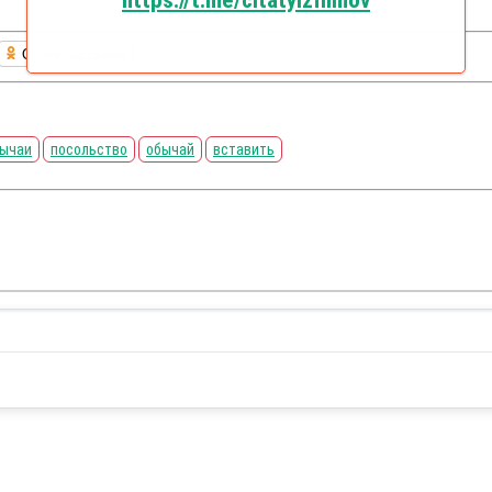
https://t.me/citatyizfilmov
Одноклассники
ычаи
посольство
обычай
вставить