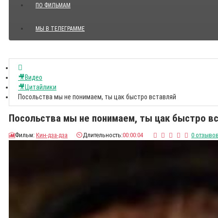
ПО ФИЛЬМАМ
МЫ В ТЕЛЕГРАММЕ
Показать все Цитаты с видео
🎥Видео
🎥Цитайлики
Посольства мы не понимаем, ты цак быстро вставляй
Посольства мы не понимаем, ты цак быстро в
🎦
Фильм:
Кин-дза-дза
⏲️
Длительность:
00:00:04
0 отзыво