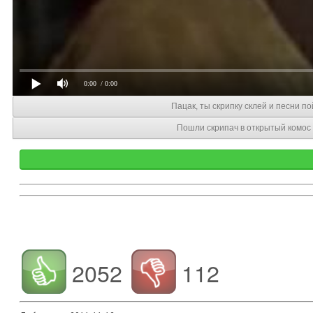
0:00
/ 0:00
Пацак, ты скрипку склей и песни по
Пошли скрипач в открытый комос
2052
112