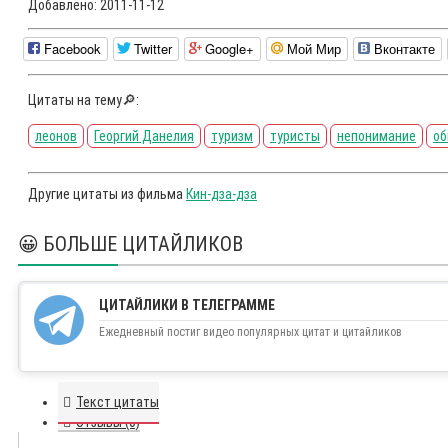
Добавлено:
2011-11-12
Facebook
Twitter
Google+
Мой Мир
Вконтакте
Цитаты на тему🔎:
леонов
Георгий Данелия
туризм
туристы
непонимание
об
Другие цитаты из фильма
Кин-дза-дза
😀 БОЛЬШЕ ЦИТАЙЛИКОВ
ЦИТАЙЛИКИ В ТЕЛЕГРАММЕ
Ежедневный постиг видео популярных цитат и цитайликов
Текст цитаты
Отзывы (0)