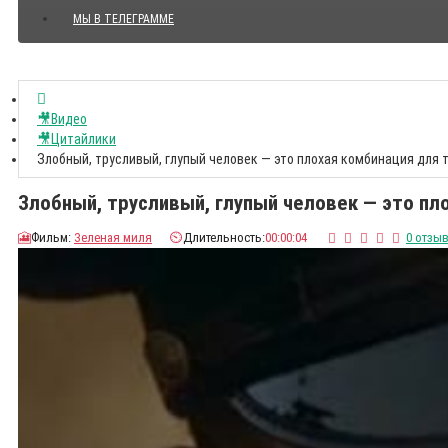
МЫ В ТЕЛЕГРАММЕ
Показать все Цитаты с видео
🎥Видео
🎥Цитайлики
Злобный, трусливый, глупый человек — это плохая комбинация для 
Злобный, трусливый, глупый человек — это пл
🎦
Фильм:
Зеленая миля
⏲️
Длительность:
00:00:04
0 отзы