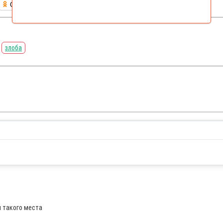
Одноклассники
злоба
я такого места