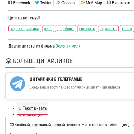
Facebook
Twitter
Google+
Мой Мир
Вконтакте
Цитаты на тему🔎:
характеристика
кинг
дарабонт
глупость
трусость
хэнкс
Другие цитаты из фильма
Зеленая миля
😀 БОЛЬШЕ ЦИТАЙЛИКОВ
ЦИТАЙЛИКИ В ТЕЛЕГРАММЕ
Ежедневный постиг видео популярных цитат и цитайликов
Текст цитаты
Отзывы (0)
🎞️
Злобный, трусливый, глупый человек — это плохая комбинация дл