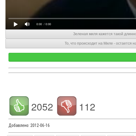
0:00
/ 0:00
Зеленая миля кажется такой длинн
То, что происходит на Миле - остается 
2052
112
Добавлено:
2012-06-16